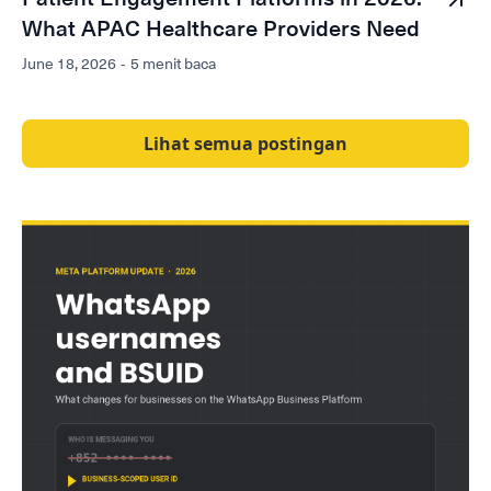
What APAC Healthcare Providers Need
June 18, 2026
-
5 menit baca
Lihat semua postingan