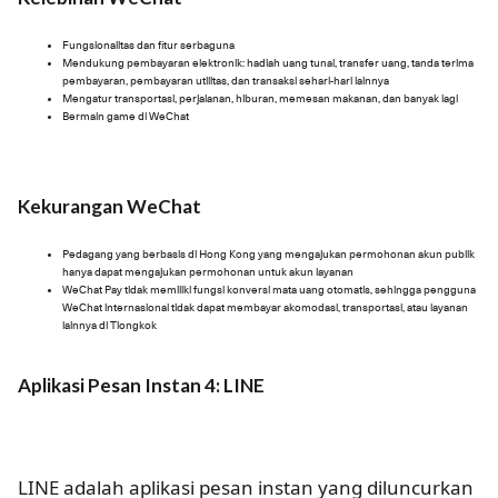
Fungsionalitas dan fitur serbaguna
Mendukung pembayaran elektronik: hadiah uang tunai, transfer uang, tanda terima
pembayaran, pembayaran utilitas, dan transaksi sehari-hari lainnya
Mengatur transportasi, perjalanan, hiburan, memesan makanan, dan banyak lagi
Bermain game di WeChat
Kekurangan WeChat
Pedagang yang berbasis di Hong Kong yang mengajukan permohonan akun publik
hanya dapat mengajukan permohonan untuk akun layanan
WeChat Pay tidak memiliki fungsi konversi mata uang otomatis, sehingga pengguna
WeChat internasional tidak dapat membayar akomodasi, transportasi, atau layanan
lainnya di Tiongkok
Aplikasi Pesan Instan 4: LINE
LINE adalah aplikasi pesan instan yang diluncurkan