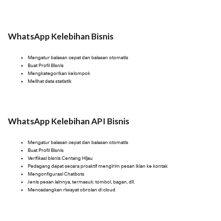
WhatsApp Kelebihan Bisnis
Mengatur balasan cepat dan balasan otomatis
Buat Profil Bisnis
Mengkategorikan kelompok
Melihat data statistik
WhatsApp Kelebihan API Bisnis
Mengatur balasan cepat dan balasan otomatis
Buat Profil Bisnis
Verifikasi bisnis Centang Hijau
Pedagang dapat secara proaktif mengirim pesan iklan ke kontak
Mengonfigurasi Chatbots
Jenis pesan lainnya, termasuk: tombol, bagan, dll.
Mencadangkan riwayat obrolan di cloud