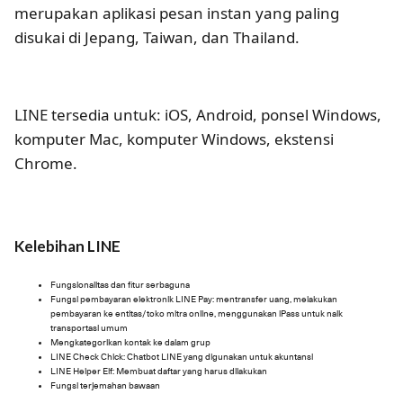
merupakan aplikasi pesan instan yang paling
disukai di Jepang, Taiwan, dan Thailand.
LINE tersedia untuk: iOS, Android, ponsel Windows,
komputer Mac, komputer Windows, ekstensi
Chrome.
Kelebihan LINE
Fungsionalitas dan fitur serbaguna
Fungsi pembayaran elektronik LINE Pay: mentransfer uang, melakukan
pembayaran ke entitas/toko mitra online, menggunakan iPass untuk naik
transportasi umum
Mengkategorikan kontak ke dalam grup
LINE Check Chick: Chatbot LINE yang digunakan untuk akuntansi
LINE Helper Elf: Membuat daftar yang harus dilakukan
Fungsi terjemahan bawaan