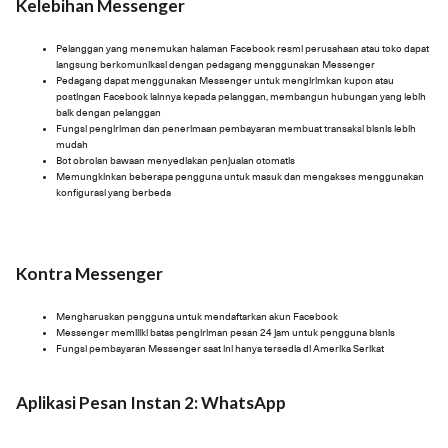
Kelebihan Messenger
Pelanggan yang menemukan halaman Facebook resmi perusahaan atau toko dapat
langsung berkomunikasi dengan pedagang menggunakan Messenger
Pedagang dapat menggunakan Messenger untuk mengirimkan kupon atau
postingan Facebook lainnya kepada pelanggan, membangun hubungan yang lebih
baik dengan pelanggan
Fungsi pengiriman dan penerimaan pembayaran membuat transaksi bisnis lebih
mudah
Bot obrolan bawaan menyediakan penjualan otomatis
Memungkinkan beberapa pengguna untuk masuk dan mengakses menggunakan
konfigurasi yang berbeda
Kontra Messenger
Mengharuskan pengguna untuk mendaftarkan akun Facebook
Messenger memiliki batas pengiriman pesan 24 jam untuk pengguna bisnis
Fungsi pembayaran Messenger saat ini hanya tersedia di Amerika Serikat
Aplikasi Pesan Instan 2: WhatsApp